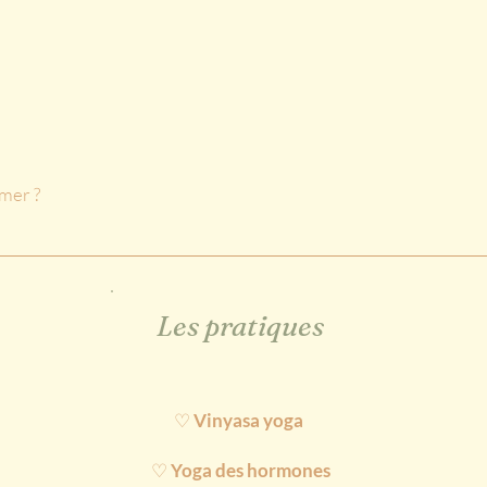
mer ?
Les pratiques
♡
V
inyasa yoga
♡
Yoga des hormones