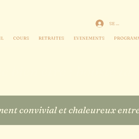
SE CONNECT
IL
COURS
RETRAITES
EVENEMENTS
PROGRAM
e bien être : booste ta 
ent convivial et chaleureux ent