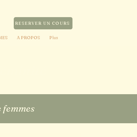
ER
RESERVER UN COURS
MES
A PROPOS
Plus
féminité
re femmes