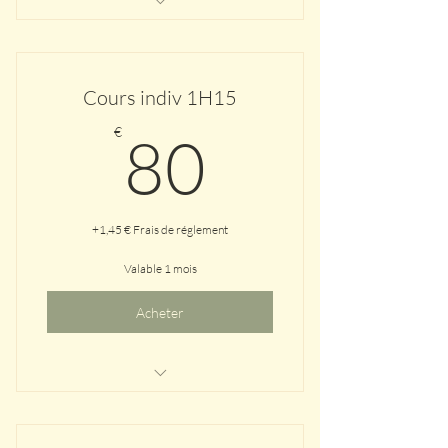
A domicile dans le 7ème ou en
extérieur avec vue mer
Cours indiv 1H15
80€
€
80
+1,45 € Frais de réglement
Valable 1 mois
Acheter
A domicile dans le 7ème ou en
extérieur avec vue mer