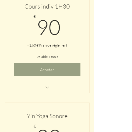
Cours indiv 1H30
90€
€
90
+1,60 € Frais de réglement
Valable 1 mois
Acheter
A domicile dans le 7ème ou en
extérieur avec vue mer
Yin Yoga Sonore
€