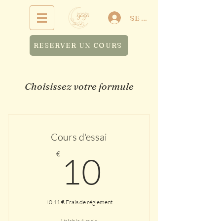
SE CONNECTER
RESERVER UN COURS
Choisissez votre formule
Cours d'essai
10€
€
10
+0,41 € Frais de réglement