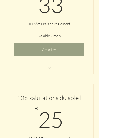
33€
33
+0,76 € Frais de réglement
Valable 2 mois
Acheter
1H30 de yin aux sons des
instruments
108 salutations du soleil
25€
€
25