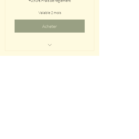
+0,63 € Frais de réglement
Valable 2 mois
Acheter
Pratique d'1H30 pour célébrer le
solstice d'été
Pack RECHARGE
89€
€
89
+1,59 € Frais de réglement
Valable 5 ans